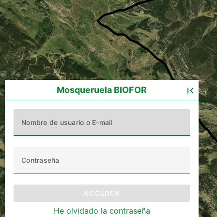
Mosqueruela BIOFOR
first_page
ACCEDER
He olvidado la contraseña